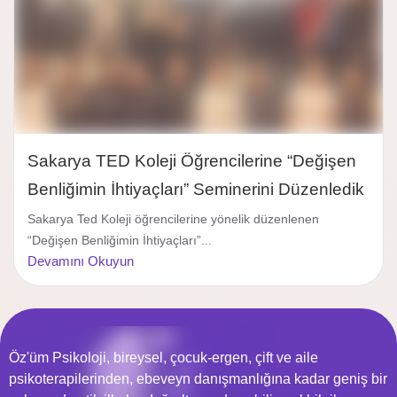
Sakarya TED Koleji Öğrencilerine “Değişen
Benliğimin İhtiyaçları” Seminerini Düzenledik
Sakarya Ted Koleji öğrencilerine yönelik düzenlenen
“Değişen Benliğimin İhtiyaçları”...
Devamını Okuyun
Öz'üm Psikoloji, bireysel, çocuk-ergen, çift ve aile
psikoterapilerinden, ebeveyn danışmanlığına kadar geniş bir